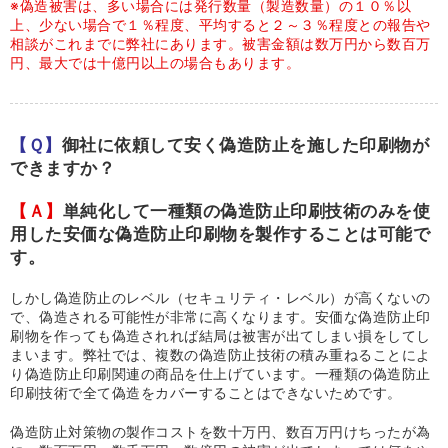
※偽造被害は、多い場合には発行数量（製造数量）の１０％以
上、少ない場合で１％程度、平均すると２～３％程度との報告や
相談がこれまでに弊社にあります。被害金額は数万円から数百万
円、最大では十億円以上の場合もあります。
【Ｑ】
御社に依頼して安く偽造防止を施した印刷物が
できますか？
【Ａ】
単純化して一種類の偽造防止印刷技術のみを使
用した安価な偽造防止印刷物を製作することは可能で
す。
しかし偽造防止のレベル（セキュリティ・レベル）が高くないの
で、偽造される可能性が非常に高くなります。安価な偽造防止印
刷物を作っても偽造されれば結局は被害が出てしまい損をしてし
まいます。弊社では、複数の偽造防止技術の積み重ねることによ
り偽造防止印刷関連の商品を仕上げています。一種類の偽造防止
印刷技術で全て偽造をカバーすることはできないためです。
偽造防止対策物の製作コストを数十万円、数百万円けちったが為