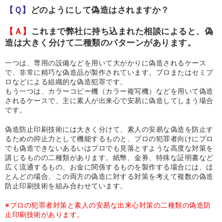
【Ｑ】
どのようにして偽造はされますか？
【Ａ】
これまで弊社に持ち込まれた相談によると、偽
造は大きく分けて二種類のパターンがあります。
一つは、専用の設備などを用いて大がかりに偽造されるケース
で、非常に精巧な偽造品が製作されています。プロまたはセミプ
ロなどによる組織的な偽造犯罪です。
もう一つは、カラーコピー機（カラー複写機）などを用いて偽造
されるケースで、主に素人が出来心で安易に偽造してしまう場合
です。
偽造防止印刷技術には大きく分けて、素人の安易な偽造を防止す
るための抑止力として機能するものと、プロの犯罪者向けにプロ
でも偽造できないあるいはプロでも見落とすような高度な対策を
講じるものの二種類があります。紙幣、金券、特殊な証明書など
広く流通するもの、お金に関係するものを製作する場合には、ほ
とんどの場合、この両方の偽造に対する対策を考えて複数の偽造
防止印刷技術を組み合わせています。
※プロの犯罪者対策と素人の安易な出来心対策の二種類の偽造防
止印刷技術があります。