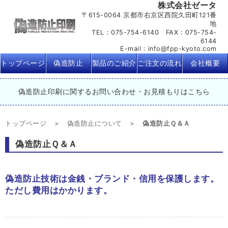
株式会社ゼータ
〒615-0064 京都市右京区西院久田町121番
地
TEL：075-754-6140 FAX：075-754-
6144
E-mail：info@fpp-kyoto.com
トップページ
偽造防止
製品のご紹介
ご注文の流れ
会社概要
偽造防止印刷に関するお問い合わせ・お見積もりはこちら
トップページ
偽造防止について
偽造防止Ｑ＆Ａ
偽造防止Ｑ＆Ａ
偽造防止技術は金銭・ブランド・信用を保護します。
ただし費用はかかります。